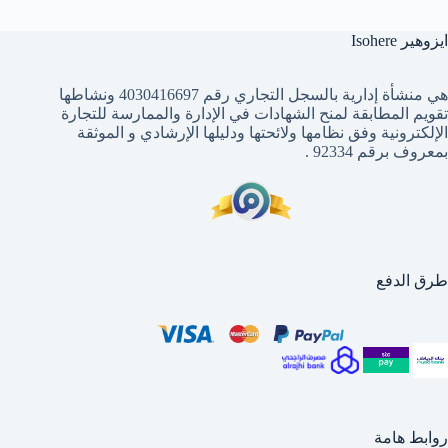
ايزوهير Isohere
هي منشأة إدارية بالسجل التجاري رقم 4030416697 ونشاطها
تقويم المطابقة لمنح الشهادات في الإدارة والممارسة للتجارة
الإلكترونية وفق نظامها ولائحتها ودليلها الإرشادي و الموثقة
بمعروف برقم 92334 .
طرق الدفع
روابط هامة