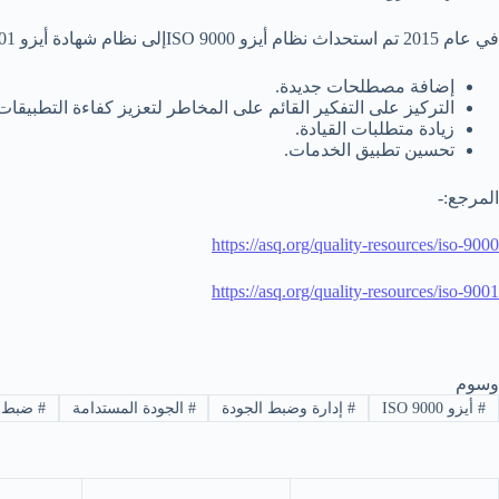
في عام 2015 تم استحداث نظام أيزو ISO 9000إلى نظام شهادة أيزو ISO 9001 والذي أضاف على النظام القديم العناصر الآتية: (2)
إضافة مصطلحات جديدة.
التركيز على التفكير القائم على المخاطر لتعزيز كفاءة التطبيقات
زيادة متطلبات القيادة.
تحسين تطبيق الخدمات.
المرجع:-
https://asq.org/quality-resources/iso-9000
https://asq.org/quality-resources/iso-9001
وسوم
#
أيزو ISO 9000
#
إدارة وضبط الجودة
#
الجودة المستدامة
#
ضبط ج