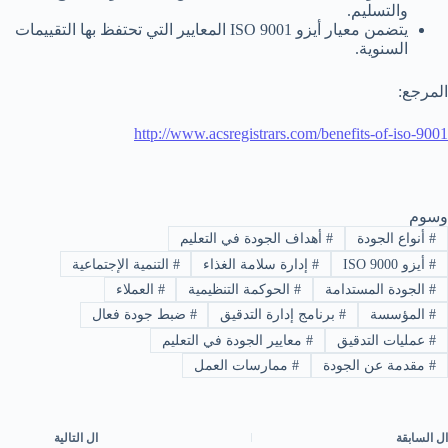
والتسليم.
يتضمن معيار أيزو ISO 9001 المعايير التي تحتفظ بها التقييمات
السنوية.
المرجع:
http://www.acsregistrars.com/benefits-of-iso-9001
وسوم
#
أنواع الجودة
#
أهداف الجودة في التعليم
#
أيزو ISO 9000
#
إدارة سلامة الغذاء
#
التنمية الإجتماعية
#
الجودة المستدامة
#
الحوكمة التنظيمية
#
العملاء
#
المؤسسة
#
برنامج إدارة التدقيق
#
ضبط جودة فعال
#
عمليات التدقيق
#
معايير الجودة في التعليم
#
مقدمة عن الجودة
#
ممارسات العمل
ال
السابقة
ال
التالية