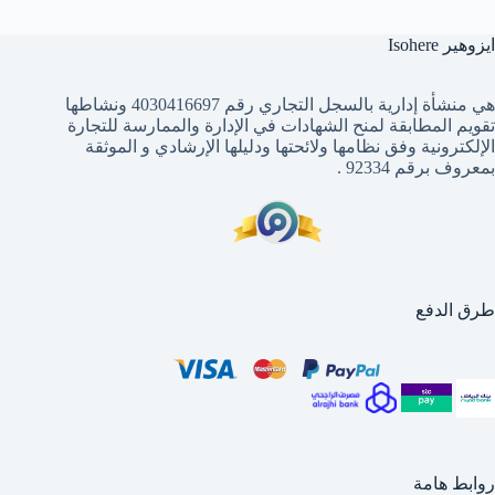
ايزوهير Isohere
هي منشأة إدارية بالسجل التجاري رقم 4030416697 ونشاطها
تقويم المطابقة لمنح الشهادات في الإدارة والممارسة للتجارة
الإلكترونية وفق نظامها ولائحتها ودليلها الإرشادي و الموثقة
بمعروف برقم 92334 .
طرق الدفع
روابط هامة