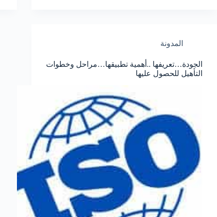
المدونة
الجودة…تعريفها ..أهمية تطبيقها…مراحل وخطوات
التأهيل للحصول عليها