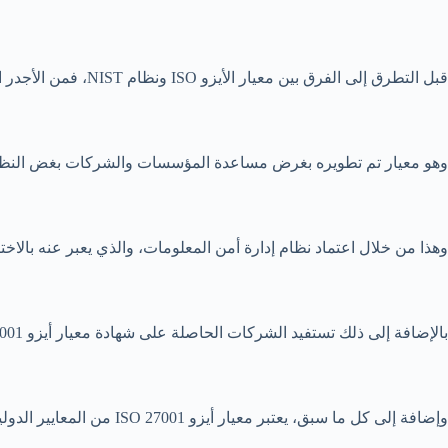
قبل التطرق إلى الفرق بين معيار الأيزو ISO ونظام NIST، فمن الأجدر التطرق إلى أقرب معيار من نظام أيزو ISO إلى NIST، وهو معيار أيزو ISO 27001.
وهو معيار تم تطويره بغرض مساعدة المؤسسات والشركات بغض النظر عن ح
وهذا من خلال اعتماد نظام إدارة أمن المعلومات، والذي يعبر عنه بالاختصار S
بالإضافة إلى ذلك تستفيد الشركات الحاصلة على شهادة معيار أيزو ISO 27001، بكونها قادرة على اثبات جدارتها لعملائها وشركائها، حيث أنها تحمي بياناتهم وتهتم بها.
وإضافة إلى كل ما سبق، يعتبر معيار أيزو ISO 27001 من المعايير الدولية المعترف بها عالميًا.(4)