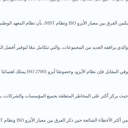
يكمن الفرق بين معيار الأيزو ISO ونظام NIST، بأن نظام المعهد الوطني للمعايير والتكنولوجيا NIST، وخصوصًا NIST 800-35 يتضمن المزيد من التحكم الأمني.(3)
والذي يرافقه العديد من المجموعات، والتي تتكامل معًا لتوفير أفضل المم
وفي المقابل فإن نظام الأيزو، وخصوصًا أيزو ISO 27001 يمتلك اهتمامًا أقل بالتقنية، تطوراتها وأساليبها.(3)
حيث يركز أكثر على المخاطر المتعلقة بجميع المؤسسات والشركات، باختل
من أكثر الأخطاء الشائعة حين ذكر الفرق بين معيار الأيزو ISO ونظام NIST، هو الجزم بأن أحدهما أفضل من الآخر، وبأنه من الواجب على المنظمة أن تختار بين أحدهما.