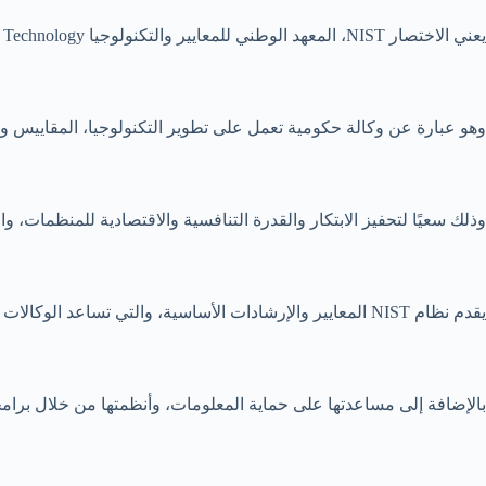
يعني الاختصار NIST، المعهد الوطني للمعايير والتكنولوجيا National Intitute of Standards and Technology.
وهو عبارة عن وكالة حكومية تعمل على تطوير التكنولوجيا، المقاييس والمع
وذلك سعيًا لتحفيز الابتكار والقدرة التنافسية والاقتصادية للمنظمات، و
يقدم نظام NIST المعايير والإرشادات الأساسية، والتي تساعد الوكالات الفيدرالية على تلبية متطلبات قانون أمن المعلومات الفيدرالي FISMA.
بالإضافة إلى مساعدتها على حماية المعلومات، وأنظمتها من خلال برامجها 