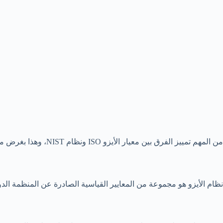
من المهم تمييز الفرق بين معيار الأيزو ISO ونظام NIST، وهذا بغرض معرفة ما تحتاجه الشركات في هذا الشأن، ودعمها لإختيار أنظمة المعايير الأنسب لها، وهذا ما سيطرحه المقال.
نظام الأيزو هو مجموعة من المعايير القياسية الصادرة عن المنظمة الدولية للتوحيد القياسي al Organization for Standardization