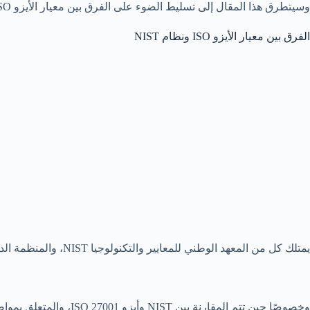
وسيتطرق هذا المقال إلى تسليط الضوء على الفرق بين معيار الأيزو ISO ونظام NIST.
الفرق بين معيار الأيزو ISO ونظام NIST
يمتلك كل من المعهد الوطني للمعايير والتكنولوجيا NIST، والمنظمة الدولية للتوحيد القياسي ISO، العديد من المناهج الرائدة والمتطورة في مجال أمن المعلومات والفضاء الإلكتروني.(3)
وخصوصًا حين تتم المقارنة بين NIST وأيزو ISO 27001، والمتعلق بمواصفات ومقاييس أنظمة إدارة أمن المعلومات.(3)